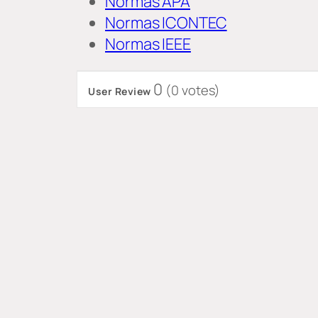
Normas APA
Normas ICONTEC
Normas IEEE
0
(
0
votes)
User Review