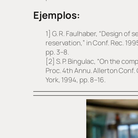
Ejemplos:
1] G. R. Faulhaber, “Design of s
reservation,” in Conf. Rec. 19
pp. 3–8.
[2] S. P. Bingulac, “On the comp
Proc. 4th Annu. Allerton Conf.
York, 1994, pp. 8–16.