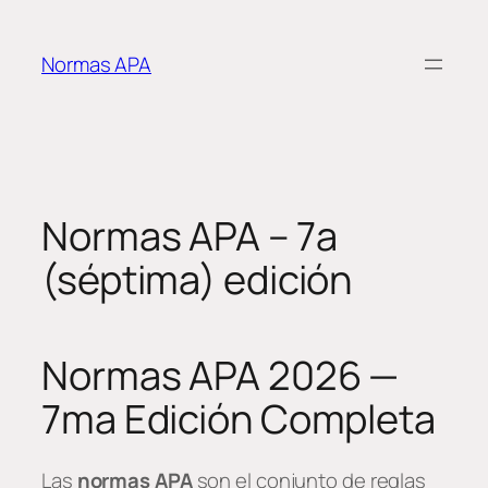
Saltar
al
Normas APA
contenido
Normas APA – 7a
(séptima) edición
Normas APA 2026 —
7ma Edición Completa
Las
normas APA
son el conjunto de reglas