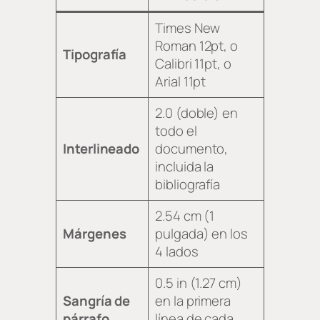
Times New
Roman 12pt, o
Tipografía
Calibri 11pt, o
Arial 11pt
2.0 (doble) en
todo el
Interlineado
documento,
incluida la
bibliografía
2.54 cm (1
Márgenes
pulgada) en los
4 lados
0.5 in (1.27 cm)
Sangría de
en la primera
párrafo
línea de cada