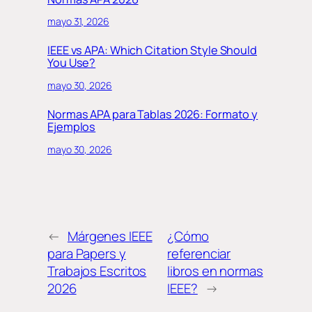
mayo 31, 2026
IEEE vs APA: Which Citation Style Should
You Use?
mayo 30, 2026
Normas APA para Tablas 2026: Formato y
Ejemplos
mayo 30, 2026
←
Márgenes IEEE
¿Cómo
para Papers y
referenciar
Trabajos Escritos
libros en normas
2026
IEEE?
→